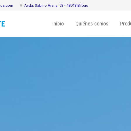
ros.com
Avda. Sabino Arana, 53 - 48013 Bilbao
Inicio
Quiénes somos
Prod
s y autónomos
Seguros para planificar el futuro