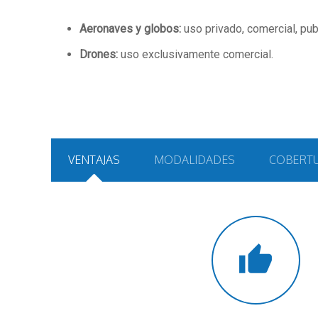
Aeronaves y globos:
uso privado, comercial, publi
Drones:
uso exclusivamente comercial.
VENTAJAS
MODALIDADES
COBERT
thumb_up